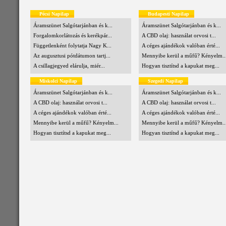
Pécsi Napilap
Budapesti Napilap
Áramszünet Salgótarjánban és k...
Áramszünet Salgótarjánban és k...
Forgalomkorlátozás és kerékpár...
A CBD olaj: használat orvosi t...
Függetlenként folytatja Nagy K...
A céges ajándékok valóban érté...
Az augusztusi pótdátumon tartj...
Mennyibe kerül a műfű? Kényelm..
A csillagjegyed elárulja, miér...
Hogyan tisztítsd a kapukat meg...
Miskolci Napilap
Szegedi Napilap
Áramszünet Salgótarjánban és k...
Áramszünet Salgótarjánban és k...
A CBD olaj: használat orvosi t...
A CBD olaj: használat orvosi t...
A céges ajándékok valóban érté...
A céges ajándékok valóban érté...
Mennyibe kerül a műfű? Kényelm...
Mennyibe kerül a műfű? Kényelm..
Hogyan tisztítsd a kapukat meg...
Hogyan tisztítsd a kapukat meg...