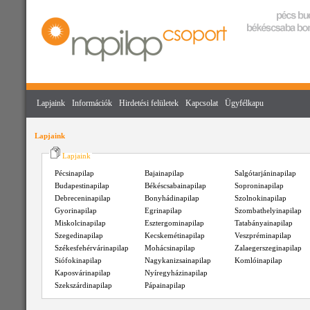
Lapjaink
Információk
Hirdetési felületek
Kapcsolat
Ügyfélkapu
Lapjaink
Lapjaink
Pécsinapilap
Bajainapilap
Salgótarjáninapilap
Budapestinapilap
Békéscsabainapilap
Soproninapilap
Debreceninapilap
Bonyhádinapilap
Szolnokinapilap
Gyorinapilap
Egrinapilap
Szombathelyinapilap
Miskolcinapilap
Esztergominapilap
Tatabányainapilap
Szegedinapilap
Kecskemétinapilap
Veszpréminapilap
Székesfehérvárinapilap
Mohácsinapilap
Zalaegerszeginapilap
Siófokinapilap
Nagykanizsainapilap
Komlóinapilap
Kaposvárinapilap
Nyíregyházinapilap
Szekszárdinapilap
Pápainapilap